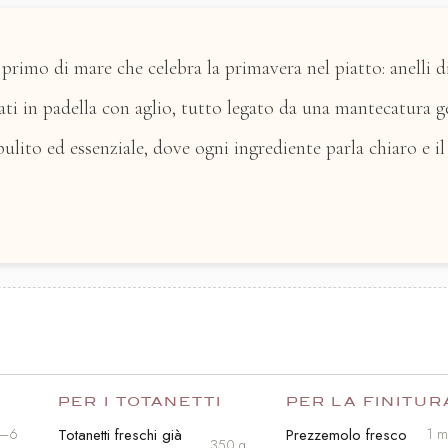
primo di mare che celebra la primavera nel piatto: anelli 
rati in padella con aglio, tutto legato da una mantecatura 
ulito ed essenziale, dove ogni ingrediente parla chiaro e il
PER I TOTANETTI
PER LA FINITUR
Totanetti freschi già
Prezzemolo fresco
4–6
1 m
350 g