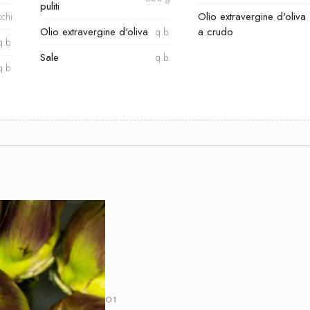
puliti
Olio extravergine d'oliva
cchi
Olio extravergine d'oliva
a crudo
q.b.
q.b.
Sale
q.b.
q.b.
01