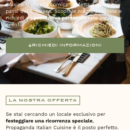
Cuisine ti offre la cornice perfetta a pochi
passi dal Colosseo. Scopri le nostre proposte e
richiedi un
preventivo personalizzato
per il tuo
evento!
RICHIEDI INFORMAZIONI
LA NOSTRA OFFERTA
Se stai cercando un locale esclusivo per
festeggiare una ricorrenza speciale
,
Propaganda Italian Cuisine è il posto perfetto.