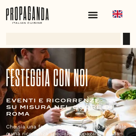
FESTEGGIA CON NOI
EVENTI E RICORRENZE
SU MISURA NEL CUORE DI
ROMA
Che sia una festa privata, un evento aziendale
o una ricorrenza speciale, Propaganda Italian